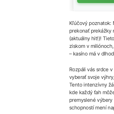
Kľúčový poznatok: 
prekonať prekážky 
(aktuálny hit!)! Ti
ziskom v miliónoch,
– kasíno má v dlho
Rozpáli vás srdce 
vyberať svoje výhry
Tento intenzívny žá
kde každý ťah môže 
premyslené výbery p
schopností mení nap