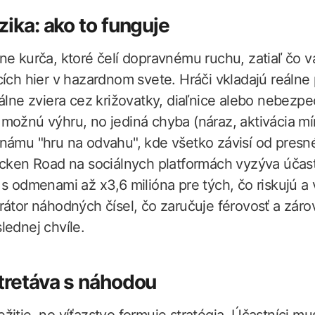
zika: ako to funguje
ne kurča, ktoré čelí dopravnému ruchu, zatiaľ čo v
cích hier v hazardnom svete. Hráči vkladajú reálne
uálne zviera cez križovatky, diaľnice alebo nebezp
možnú výhru, no jediná chyba (náraz, aktivácia mí
známu "hru na odvahu", kde všetko závisí od pres
icken Road na sociálnych platformách vyzýva účas
s odmenami až x3,6 milióna pre tých, čo riskujú a v
rátor náhodných čísel, čo zaručuje férovosť a zár
lednej chvíle.
stretáva s náhodou