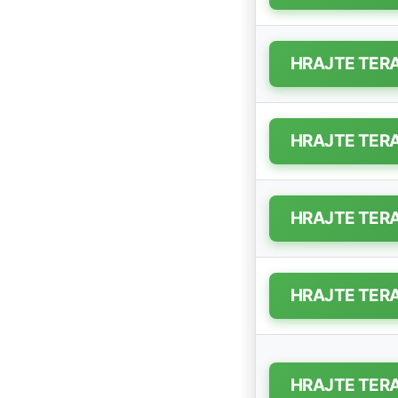
HRAJTE TER
HRAJTE TER
HRAJTE TER
HRAJTE TER
HRAJTE TER