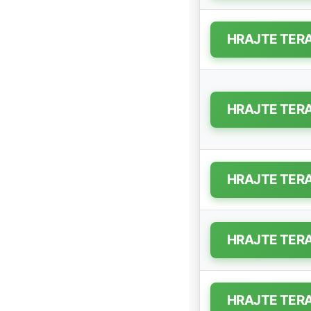
HRAJTE TER
HRAJTE TER
HRAJTE TER
HRAJTE TER
HRAJTE TER