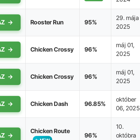
29. mája
AZ
Rooster Run
95%
2025
máj 01,
AZ
Chicken Crossy
96%
2025
máj 01,
AZ
Chicken Crossy
96%
2025
október
AZ
Chicken Dash
96.85%
06, 2025
10.
Chicken Route
AZ
96%
októbra