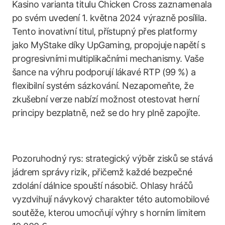
Kasino varianta titulu Chicken Cross zaznamenala
po svém uvedení 1. května 2024 výrazně posílila.
Tento inovativní titul, přístupný přes platformy
jako MyStake díky UpGaming, propojuje napětí s
progresivními multiplikačními mechanismy. Vaše
šance na výhru podporují lákavé RTP (99 %) a
flexibilní systém sázkování. Nezapomeňte, že
zkušební verze nabízí možnost otestovat herní
principy bezplatně, než se do hry plně zapojíte.
Pozoruhodný rys: strategický výběr zisků se stává
jádrem správy rizik, přičemž každé bezpečné
zdolání dálnice spouští násobič. Ohlasy hráčů
vyzdvihují návykový charakter této automobilové
soutěže, kterou umocňují výhry s horním limitem