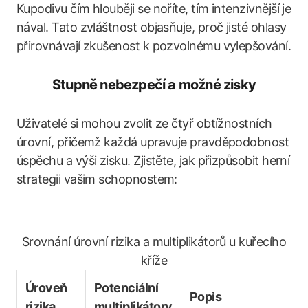
Kupodivu čím hlouběji se noříte, tím intenzivnější je
nával. Tato zvláštnost objasňuje, proč jisté ohlasy
přirovnávají zkušenost k pozvolnému vylepšování.
Stupně nebezpečí a možné zisky
Uživatelé si mohou zvolit ze čtyř obtížnostních
úrovní, přičemž každá upravuje pravděpodobnost
úspěchu a výši zisku. Zjistěte, jak přizpůsobit herní
strategii vašim schopnostem:
Srovnání úrovní rizika a multiplikátorů u kuřecího
kříže
Úroveň
Potenciální
Popis
rizika
multiplikátory