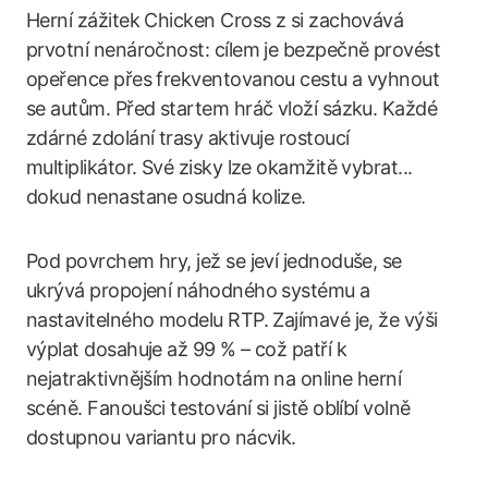
Herní zážitek Chicken Cross z si zachovává
prvotní nenáročnost: cílem je bezpečně provést
opeřence přes frekventovanou cestu a vyhnout
se autům. Před startem hráč vloží sázku. Každé
zdárné zdolání trasy aktivuje rostoucí
multiplikátor. Své zisky lze okamžitě vybrat...
dokud nenastane osudná kolize.
Pod povrchem hry, jež se jeví jednoduše, se
ukrývá propojení náhodného systému a
nastavitelného modelu RTP. Zajímavé je, že výši
výplat dosahuje až 99 % – což patří k
nejatraktivnějším hodnotám na online herní
scéně. Fanoušci testování si jistě oblíbí volně
dostupnou variantu pro nácvik.