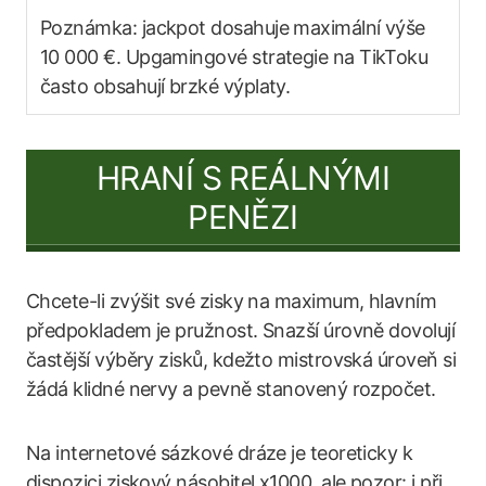
Poznámka: jackpot dosahuje maximální výše
10 000 €. Upgamingové strategie na TikToku
často obsahují brzké výplaty.
HRANÍ S REÁLNÝMI
PENĚZI
Chcete-li zvýšit své zisky na maximum, hlavním
předpokladem je pružnost. Snazší úrovně dovolují
častější výběry zisků, kdežto mistrovská úroveň si
žádá klidné nervy a pevně stanovený rozpočet.
Na internetové sázkové dráze je teoreticky k
dispozici ziskový násobitel x1000, ale pozor: i při