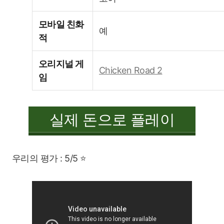
모바일 친화
예
적
오리지널 게
Chicken Road 2
임
실제 돈으로 플레이
우리의 평가 : 5/5 ⭐