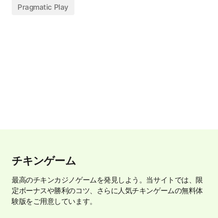
Pragmatic Play
チキンゲーム
最高のチキンカジノゲームを発見しよう。当サイトでは、限
定ボーナスや勝利のコツ、さらに人気チキンゲームの無料体
験版をご用意しています。