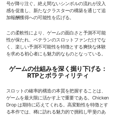
号が降り注ぐ。絶え間ないシンボルの流れが没入
感を促進し、新たなクラスターの構築を通じて追
加報酬獲得への可能性を広げる。
この柔軟性により、ゲームの面白さと予測不可能
性が保たれ、ベテランのスロットファンだけでな
く、楽しい予測不可能性を特徴とする爽快な体験
を求める初心者にも魅力的なものとなっている。
ゲームの仕組みを深く掘り下げる：
RTPとボラティリティ
スロットの確率的構造の本質を把握することは、
ゲームを最大限に活かす上で重要である。Chicken
Drop は期待に応えてくれる。高変動性を特徴とす
る本作では、稀に訪れる魅力的で挑戦し甲斐のあ