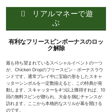
リアルマネーで遊
ぶ
有利なフリースピンボーナスのロッ
ク解除
最も待ち望まれているスペシャルイベントの一つ
が、Chicken Dropのフリースピン・ボーナスラウ
ンドです。通常プレイ中に宝箱の形をしたスキャ
ッターシンボルを一定数揃えると、この特典が発
動します。スキャッターを4つ以上獲得すれば、10
回の無料スピンが贈られ、大金を掴むチャンスが
訪れます。ここから本格的なスリルが幕を開ける
のです。