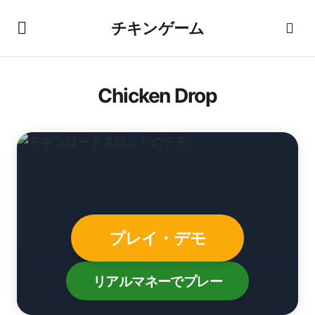
チキンゲーム
Chicken Drop
プレイ・デモ
リアルマネーでプレー