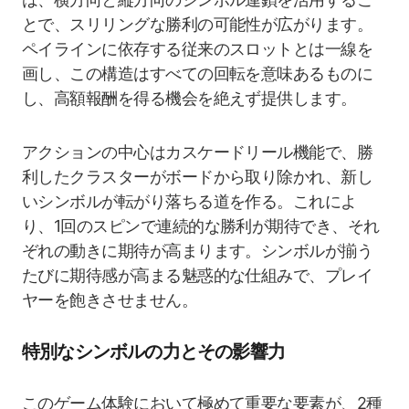
とで、スリリングな勝利の可能性が広がります。
ペイラインに依存する従来のスロットとは一線を
画し、この構造はすべての回転を意味あるものに
し、高額報酬を得る機会を絶えず提供します。
アクションの中心はカスケードリール機能で、勝
利したクラスターがボードから取り除かれ、新し
いシンボルが転がり落ちる道を作る。これによ
り、1回のスピンで連続的な勝利が期待でき、それ
ぞれの動きに期待が高まります。シンボルが揃う
たびに期待感が高まる魅惑的な仕組みで、プレイ
ヤーを飽きさせません。
特別なシンボルの力とその影響力
このゲーム体験において極めて重要な要素が、2種