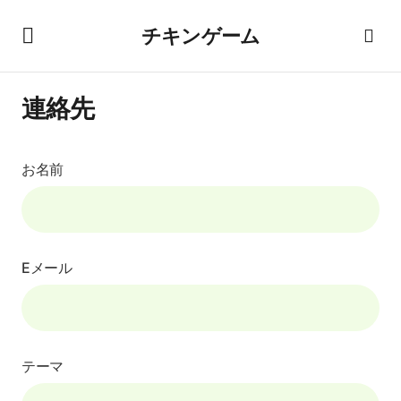
チキンゲーム
連絡先
お名前
Eメール
テーマ